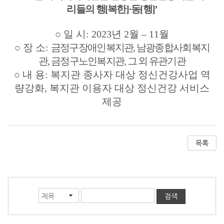
리들의 행
[
복한
]·
동
[
행
]’
○
일 시
: 2023
년
2
월
–
11
월
○
장 소
:
금정구장애인복지관
,
남광종합사회복지
관
,
금정구노인복지관
,
그 외 유관기관
○
내 용
:
복지관 종사자 대상 정신건강사업 역
량강화
,
복지관 이용자 대상 정신건강 서비스
제공