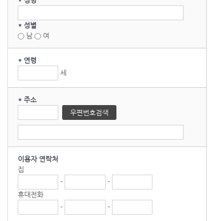
* 성명
* 성별
남
여
* 연령
세
* 주소
이용자 연락처
집
-
-
휴대전화
-
-