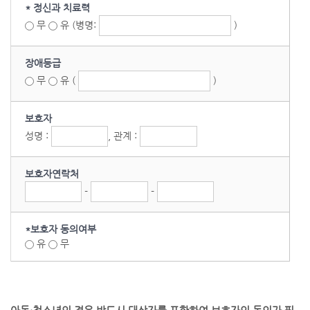
* 정신과 치료력
무
유
(병명:
)
장애등급
무
유
(
)
보호자
성명 :
, 관계 :
보호자연락처
-
-
*보호자 동의여부
유
무