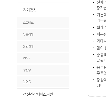
신체적
증가합
자가검진
기분이
가득합
스트레스
쉽게 
피곤을
우울장애
과대사
불안장애
말이 
충동적
PTSD
끌립니
음주운
정신증
무책임
증상이
불면증
됩니다
정신건강서비스자원