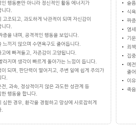
인 행동뿐만 아니라 정신적인 활동 에너지가
슬픔
니다.
식욕
 고조되고, 과도하게 낙관적이 되며 자신감이
짜증
니다.
염세
짜증을 내며, 공격적인 행동을 보입니다.
기운
 느끼지 않으며 수면욕구도 줄어듭니다.
죄책
고에 빠져들고, 자존감이 고양됩니다.
집중
빨라지며 생각이 빠르게 돌아가는 느낌이 듭니다.
예전
이 되며, 판단력이 떨어지고, 주변 일에 쉽게 주의가
줄어
다.
이유
전, 과속, 정상적이지 않은 과도한 성관계 등
죽음
한 행동을 합니다.
 심한 경우, 환각을 경험하고 망상에 사로잡히게
.