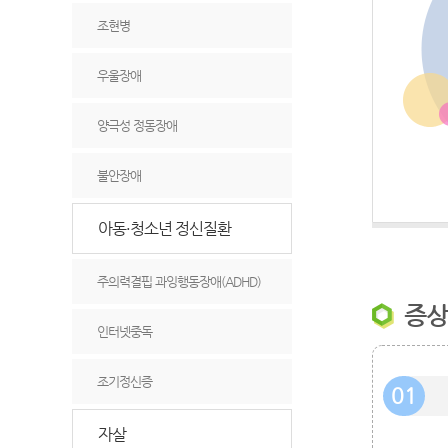
조현병
우울장애
양극성 정동장애
불안장애
아동·청소년 정신질환
주의력결핍 과잉행동장애(ADHD)
증상
인터넷중독
조기정신증
01
자살