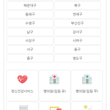
해운대구
북구
동래구
연제구
수영구
부산진구
남구
강서구
사상구
사하구
서구
동구
중구
영도구
정신건강서비스
병의원(입원 유)
병의원(입원 무)